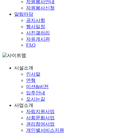
자원봉사안내
자원봉사신청
알림마당
공지사항
행사일정
사진갤러리
자유게시판
FAQ
시설소개
인사말
연혁
미션&비전
입주안내
오시는길
사업소개
자립
지원사업
사회
문화사업
권리
참여사업
개인별
서비스지원