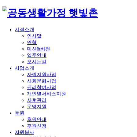
시설소개
인사말
연혁
미션&비전
입주안내
오시는길
사업소개
자립
지원사업
사회
문화사업
권리
참여사업
개인별
서비스지원
사후관리
운영지원
후원
후원안내
후원신청
자원봉사