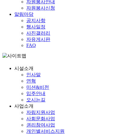
자원봉사안내
자원봉사신청
알림마당
공지사항
행사일정
사진갤러리
자유게시판
FAQ
시설소개
인사말
연혁
미션&비전
입주안내
오시는길
사업소개
자립
지원사업
사회
문화사업
권리
참여사업
개인별
서비스지원