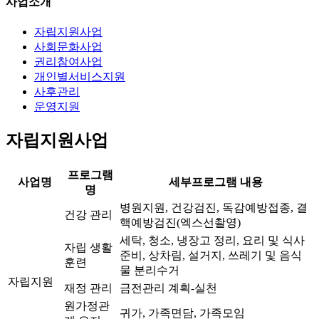
사업소개
자립
지원사업
사회
문화사업
권리
참여사업
개인별
서비스지원
사후관리
운영지원
자립지원사업
프로그램
사업명
세부프로그램 내용
명
병원지원, 건강검진, 독감예방접종, 결
건강 관리
핵예방검진(엑스선촬영)
세탁, 청소, 냉장고 정리, 요리 및 식사
자립 생활
준비, 상차림, 설거지, 쓰레기 및 음식
훈련
물 분리수거
자립지원
재정 관리
금전관리 계획-실천
원가정관
귀가, 가족면담, 가족모임