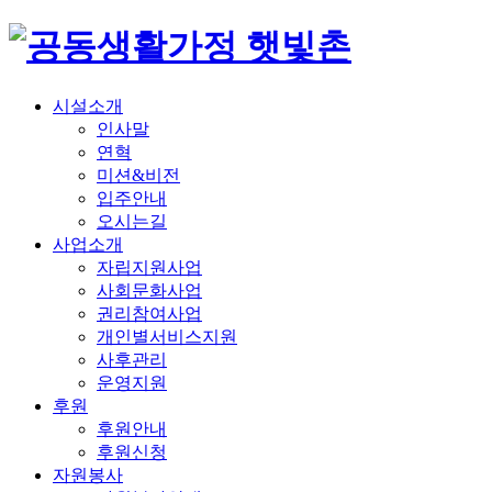
시설소개
인사말
연혁
미션&비전
입주안내
오시는길
사업소개
자립
지원사업
사회
문화사업
권리
참여사업
개인별
서비스지원
사후관리
운영지원
후원
후원안내
후원신청
자원봉사